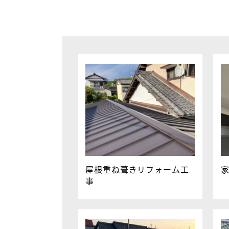
屋根重ね葺きリフォーム工
事