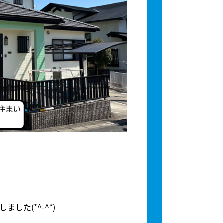
た(*^-^*)