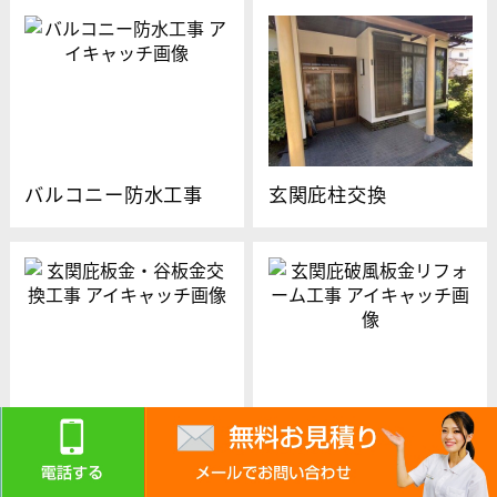
バルコニー防水工事
玄関庇柱交換
玄関庇板金・谷板金交
玄関庇破風板金リフォ
換工事
ーム工事