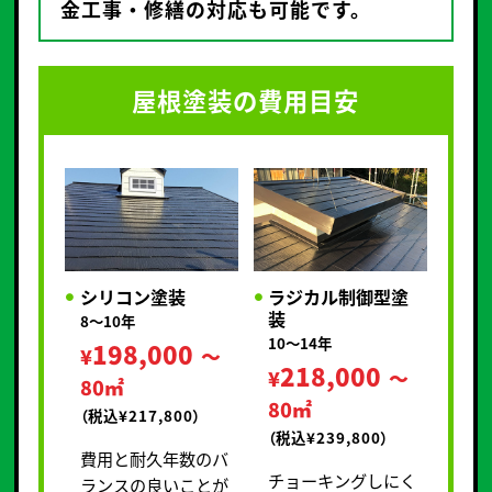
金工事・修繕の対応も可能です。
屋根塗装の費用目安
シリコン塗装
ラジカル制御型塗
装
8～10年
10～14年
198,000
¥
～
218,000
¥
～
80㎡
80㎡
（税込¥217,800）
（税込¥239,800）
費用と耐久年数のバ
チョーキングしにく
ランスの良いことが