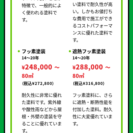
い塗料で耐久性が高
特徴で、一般的によ
い。しかもお値打ち
く使われる塗料で
な費用で施工ができ
す。
るコストパフォーマ
ンスに優れた塗料で
す。
フッ素塗装
遮熱フッ素塗装
14～20年
14～20年
248,000
288,000
¥
～
¥
～
80㎡
80㎡
（税込¥272,800）
（税込¥316,800）
耐久性に非常に優れ
フッ素塗料に、さら
た塗料です。紫外線
に遮熱・断熱性能を
や酸性雨などから屋
付加した塗料。耐久
根・外壁の塗装を守
性に大変優れていま
ることに優れていま
す。
す。