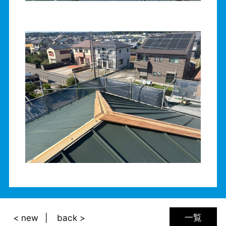
一覧
< new
back >