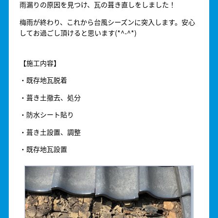
雨漏りの原因を見つけ、瓦の葺き直しをしました！
梅雨が終わり、これから台風シーズンに突入します。安心
してお過ごし頂けると思います(*^-^*)
【施工内容】
・既存地瓦脱着
・葺き土撤去、処分
・防水シート貼り
・葺き土設置、調整
・既存地瓦設置