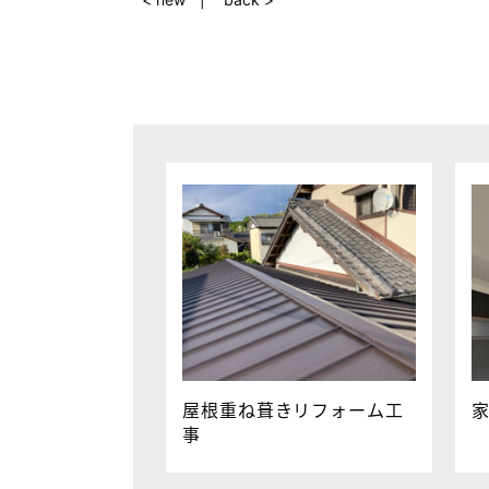
屋根重ね葺きリフォーム工
事