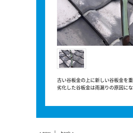
古い谷板金の上に新しい谷板金を重
劣化した谷板金は雨漏りの原因にな
< new
back >