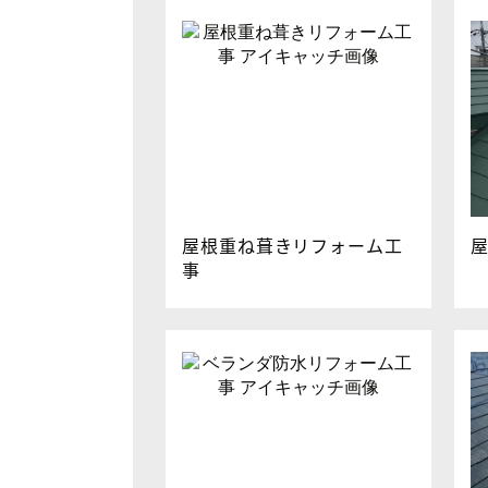
屋根重ね葺きリフォーム工
事