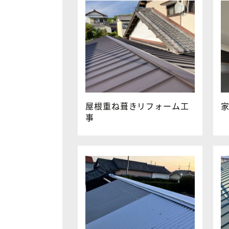
屋根重ね葺きリフォーム工
事