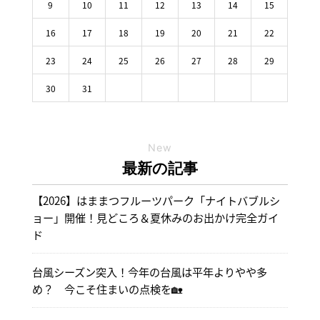
9
10
11
12
13
14
15
16
17
18
19
20
21
22
23
24
25
26
27
28
29
30
31
New
最新の記事
【2026】はままつフルーツパーク「ナイトバブルシ
ョー」開催！見どころ＆夏休みのお出かけ完全ガイ
ド
台風シーズン突入！今年の台風は平年よりやや多
め？ 今こそ住まいの点検を🏡