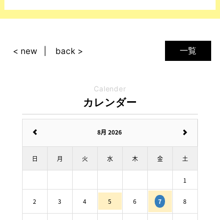
一覧
< new
back >
Calender
カレンダー
8月 2026
日
月
火
水
木
金
土
1
2
3
4
5
6
8
7