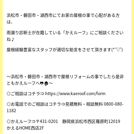
浜松市・磐田市・湖西市にてお家の屋根の事で心配がある方
は、
雨漏り診断士が在籍している「かえルーフ」にご相談ください
ね♪
屋根経験豊富なスタッフが適切な助言をさせて頂きます(*'▽')
～浜松市・磐田市・湖西市で屋根リフォームの事でしたら是非
ともかえルーフへ🐸🏠～
◎ご相談はコチラ⇒
https://www.kaeroof.com/form
◎お電話でのご相談はコチラ⇒見積無料・相談無料 0800-080-
1182
◎かえルーフ⇒〒431-0201 静岡県浜松市西区篠原町12019
かえるHOME西店2F