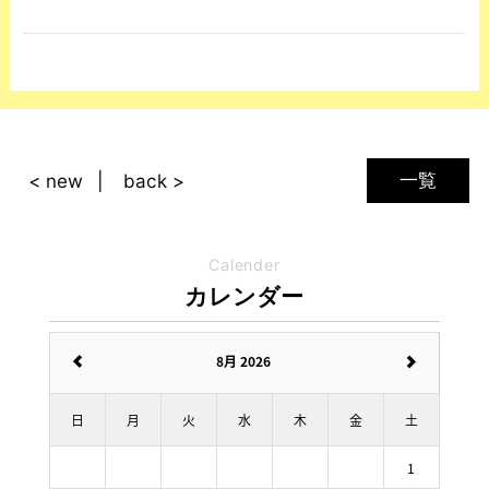
一覧
< new
back >
Calender
カレンダー
8月 2026
日
月
火
水
木
金
土
1