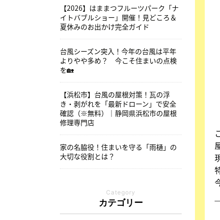
【2026】はままつフルーツパーク「ナ
イトバブルショー」開催！見どころ＆
夏休みのお出かけ完全ガイド
台風シーズン突入！今年の台風は平年
よりやや多め？ 今こそ住まいの点検
を🏡
【浜松市】台風の屋根対策！瓦の浮
き・剥がれを「最新ドローン」で安全
確認（※無料）｜静岡県浜松市の屋根
修理専門店
家の名脇役！住まいを守る「雨樋」の
大切な役割とは？
Category
カテゴリー