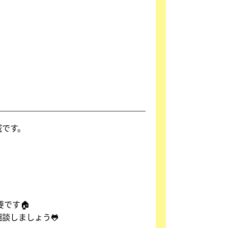
域です。
です🏠
談しましょう🐸